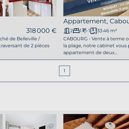
Appartement, Cabo
318 000 €
2
1
1
33.46 m²
hé de Belleville /
CABOURG - Vente à terme o
raversant de 2 pièces
la plage, notre cabinet vous
appartement de deux...
1