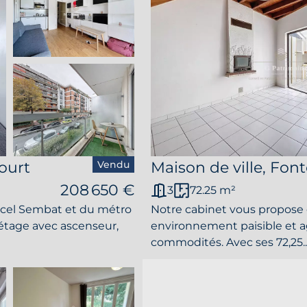
ourt
Vendu
Maison de ville, Fo
208 650 €
3
72.25 m²
arcel Sembat et du métro
Notre cabinet vous propose 
 étage avec ascenseur,
environnement paisible et a
commodités. Avec ses 72,25..