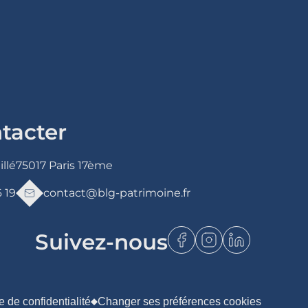
tacter
llé
75017 Paris 17ème
6 19
contact@blg-patrimoine.fr
Suivez-nous
e de confidentialité
Changer ses préférences cookies