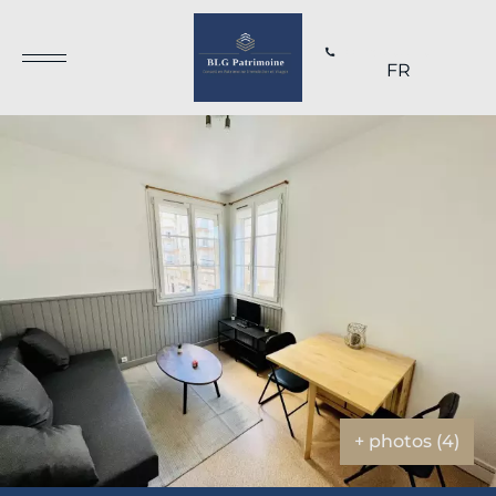
+33 1 70 69 66 19
FR
+ photos (4)