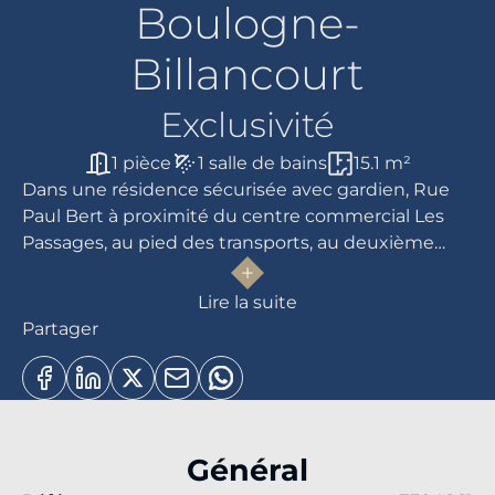
Boulogne-
Billancourt
Exclusivité
1 pièce
1 salle de bains
15.1 m²
Dans une résidence sécurisée avec gardien, Rue
Paul Bert à proximité du centre commercial Les
Passages, au pied des transports, au deuxième
étage avec ascenseur, nous vous proposons, un
très joli studio meublé de 15,10m2 comprenant,
Lire la suite
une entrée, une salle de douche avec wc, une
Partager
pièce de vie avec rangements, une cuisine
aménagée et équipée.
Disponible au 25 Juin 2026.
Général