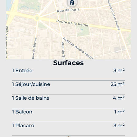
Surfaces
1 Entrée
3 m²
1 Séjour/cuisine
25 m²
1 Salle de bains
4 m²
1 Balcon
1 m²
1 Placard
3 m²