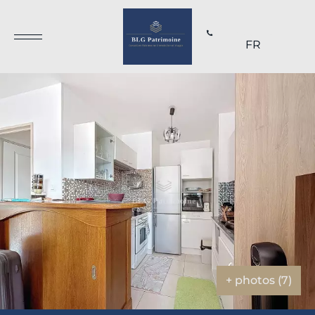
+33 1 70 69 66 19
FR
+ photos (7)