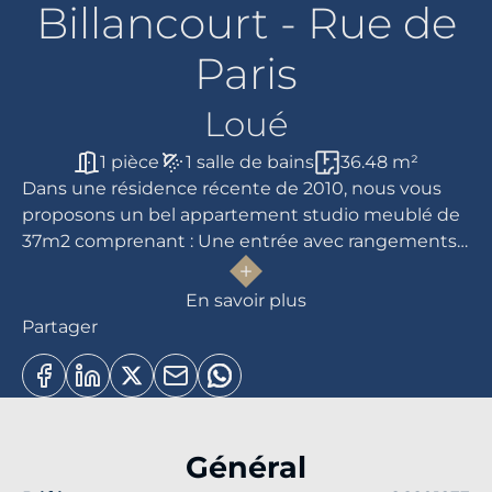
Billancourt - Rue de
Paris
Loué
1 pièce
1 salle de bains
36.48 m²
Dans une résidence récente de 2010, nous vous
proposons un bel appartement studio meublé de
37m2 comprenant : Une entrée avec rangements,
une pièce de vie avec balcon, une cuisine ouverte
aménagée et équipée, une salle de douche, un wc.
En savoir plus
Une cave en sous-sol.
Partager
Proche ligne 10 - Pont de St Cloud
Général